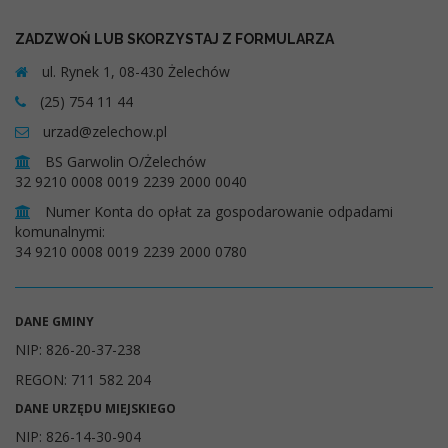
ZADZWOŃ LUB SKORZYSTAJ Z FORMULARZA
ul. Rynek 1, 08-430 Żelechów
(25) 754 11 44
urzad@zelechow.pl
BS Garwolin O/Żelechów
32 9210 0008 0019 2239 2000 0040
Numer Konta do opłat za gospodarowanie odpadami
komunalnymi:
34 9210 0008 0019 2239 2000 0780
DANE GMINY
NIP: 826-20-37-238
REGON: 711 582 204
DANE URZĘDU MIEJSKIEGO
NIP: 826-14-30-904