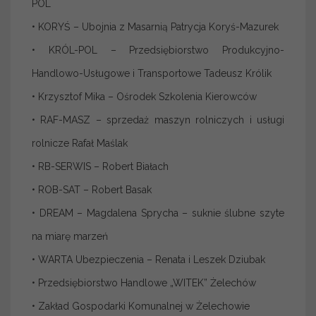
POL
• KORYŚ – Ubojnia z Masarnią Patrycja Koryś-Mazurek
• KRÓL-POL – Przedsiębiorstwo Produkcyjno-
Handlowo-Usługowe i Transportowe Tadeusz Królik
• Krzysztof Mika – Ośrodek Szkolenia Kierowców
• RAF-MASZ – sprzedaż maszyn rolniczych i usługi
rolnicze Rafał Maślak
• RB-SERWIS – Robert Białach
• ROB-SAT – Robert Basak
• DREAM – Magdalena Sprycha – suknie ślubne szyte
na miarę marzeń
• WARTA Ubezpieczenia – Renata i Leszek Dziubak
• Przedsiębiorstwo Handlowe „WITEK” Żelechów
• Zakład Gospodarki Komunalnej w Żelechowie