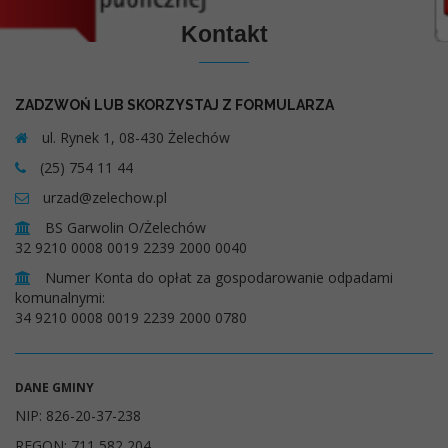
Kontakt
ZADZWOŃ LUB SKORZYSTAJ Z FORMULARZA
ul. Rynek 1, 08-430 Żelechów
(25) 754 11 44
urzad@zelechow.pl
BS Garwolin O/Żelechów
32 9210 0008 0019 2239 2000 0040
Numer Konta do opłat za gospodarowanie odpadami
komunalnymi:
34 9210 0008 0019 2239 2000 0780
DANE GMINY
NIP: 826-20-37-238
REGON: 711 582 204