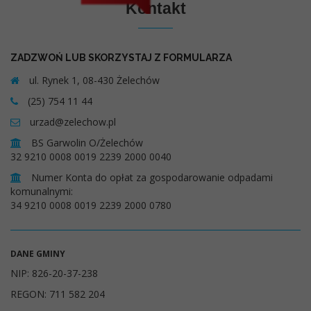
Kontakt
ZADZWOŃ LUB SKORZYSTAJ Z FORMULARZA
ul. Rynek 1, 08-430 Żelechów
(25) 754 11 44
urzad@zelechow.pl
BS Garwolin O/Żelechów
32 9210 0008 0019 2239 2000 0040
Numer Konta do opłat za gospodarowanie odpadami
komunalnymi:
34 9210 0008 0019 2239 2000 0780
DANE GMINY
NIP: 826-20-37-238
REGON: 711 582 204