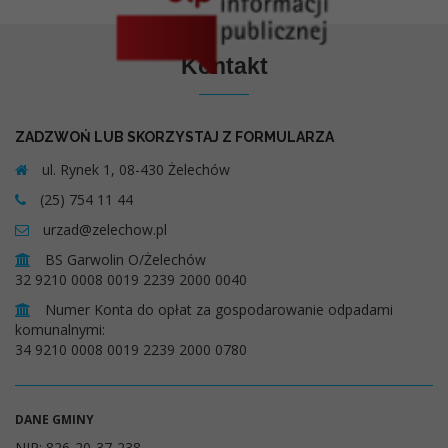
Kontakt
ZADZWOŃ LUB SKORZYSTAJ Z FORMULARZA
ul. Rynek 1, 08-430 Żelechów
(25) 754 11 44
urzad@zelechow.pl
BS Garwolin O/Żelechów
32 9210 0008 0019 2239 2000 0040
Numer Konta do opłat za gospodarowanie odpadami
komunalnymi:
34 9210 0008 0019 2239 2000 0780
DANE GMINY
NIP: 826-20-37-238