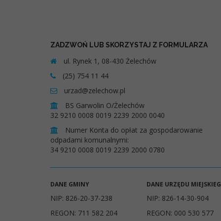
ZADZWOŃ LUB SKORZYSTAJ Z FORMULARZA
ul. Rynek 1, 08-430 Żelechów
(25) 754 11 44
urzad@zelechow.pl
BS Garwolin O/Żelechów
32 9210 0008 0019 2239 2000 0040
Numer Konta do opłat za gospodarowanie
odpadami komunalnymi:
34 9210 0008 0019 2239 2000 0780
DANE GMINY
DANE URZĘDU MIEJSKIE
NIP: 826-20-37-238
NIP: 826-14-30-904
REGON: 711 582 204
REGON: 000 530 577