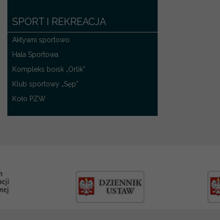
SPORT I REKREACJA
Aktywni sportowo
Hala Sportowa
Kompleks boisk „Orlik”
Klub sportowy „Sęp”
Koło PZW