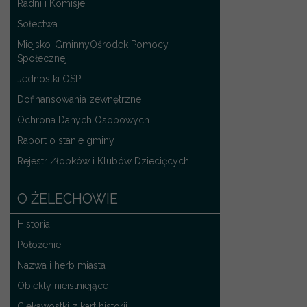
Radni i Komisje
Sołectwa
Miejsko-GminnyOśrodek Pomocy
Społecznej
Jednostki OSP
Dofinansowania zewnętrzne
Ochrona Danych Osobowych
Raport o stanie gminy
Rejestr Żłobków i Klubów Dziecięcych
O ŻELECHOWIE
Historia
Położenie
Nazwa i herb miasta
Obiekty nieistniejące
Ciekawostki z kart historii