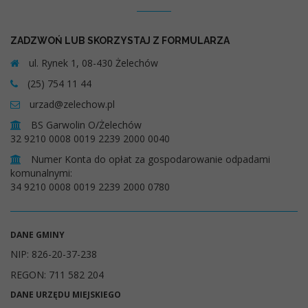
ZADZWOŃ LUB SKORZYSTAJ Z FORMULARZA
ul. Rynek 1, 08-430 Żelechów
(25) 754 11 44
urzad@zelechow.pl
BS Garwolin O/Żelechów
32 9210 0008 0019 2239 2000 0040
Numer Konta do opłat za gospodarowanie odpadami
komunalnymi:
34 9210 0008 0019 2239 2000 0780
DANE GMINY
NIP: 826-20-37-238
REGON: 711 582 204
DANE URZĘDU MIEJSKIEGO