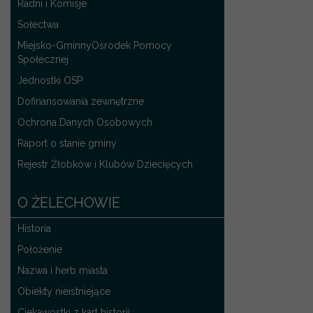
Radni i Komisje
Sołectwa
Miejsko-GminnyOśrodek Pomocy
Społecznej
Jednostki OSP
Dofinansowania zewnętrzne
Ochrona Danych Osobowych
Raport o stanie gminy
Rejestr Żłobków i Klubów Dziecięcych
O ŻELECHOWIE
Historia
Położenie
Nazwa i herb miasta
Obiekty nieistniejące
Ciekawostki z kart historii