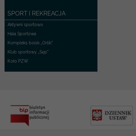
SPORT I REKREACJA
Aktywni sportowo
Hala Sportowa
Kompleks boisk „Orlik”
Klub sportowy „Sęp”
Koło PZW