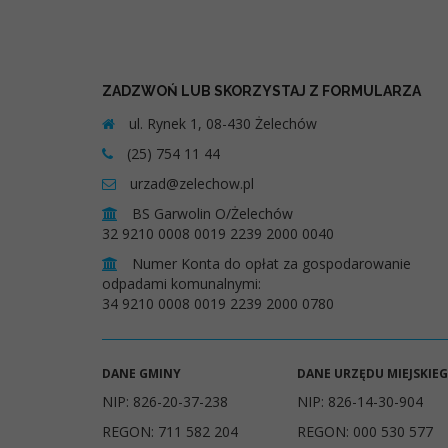
ZADZWOŃ LUB SKORZYSTAJ Z FORMULARZA
ul. Rynek 1, 08-430 Żelechów
(25) 754 11 44
urzad@zelechow.pl
BS Garwolin O/Żelechów
32 9210 0008 0019 2239 2000 0040
Numer Konta do opłat za gospodarowanie
odpadami komunalnymi:
34 9210 0008 0019 2239 2000 0780
DANE GMINY
DANE URZĘDU MIEJSKIE
NIP: 826-20-37-238
NIP: 826-14-30-904
REGON: 711 582 204
REGON: 000 530 577