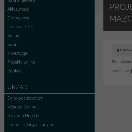
Strona Główna
PROJ
Aktualności
MAZO
Ogłoszenia
Uroczystości
Kultura
Sport
Czytaj ar
Inwestycje
Projekty unijne
5 kwietnia
Kontakt
Komunikat
URZĄD
Dane podstawowe
Władze Gminy
Struktura Urzędu
Jednostki Organizacyjne