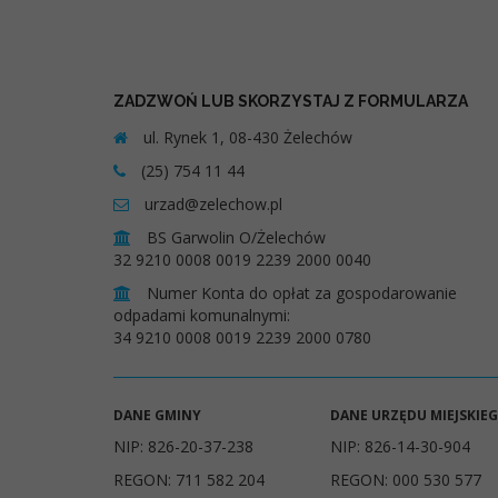
ZADZWOŃ LUB SKORZYSTAJ Z FORMULARZA
ul. Rynek 1, 08-430 Żelechów
(25) 754 11 44
urzad@zelechow.pl
BS Garwolin O/Żelechów
32 9210 0008 0019 2239 2000 0040
Numer Konta do opłat za gospodarowanie
odpadami komunalnymi:
34 9210 0008 0019 2239 2000 0780
DANE GMINY
DANE URZĘDU MIEJSKIE
NIP: 826-20-37-238
NIP: 826-14-30-904
REGON: 711 582 204
REGON: 000 530 577