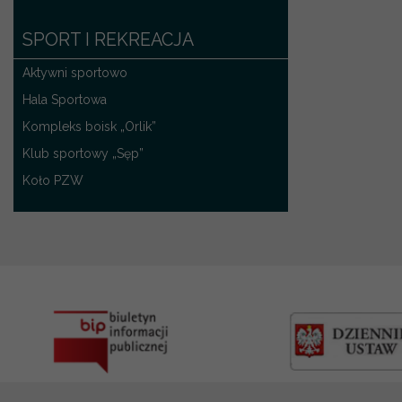
SPORT I REKREACJA
Aktywni sportowo
Hala Sportowa
Kompleks boisk „Orlik”
Klub sportowy „Sęp”
Koło PZW