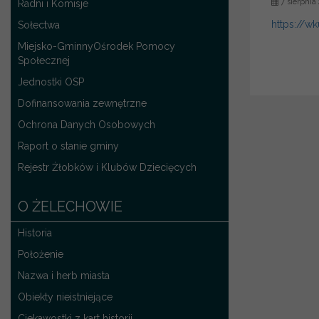
7 sierpnia
Radni i Komisje
https://wk
Sołectwa
Miejsko-GminnyOśrodek Pomocy
Społecznej
Jednostki OSP
Dofinansowania zewnętrzne
Ochrona Danych Osobowych
Raport o stanie gminy
Rejestr Żłobków i Klubów Dziecięcych
O ŻELECHOWIE
Historia
Położenie
Nazwa i herb miasta
Obiekty nieistniejące
Ciekawostki z kart historii