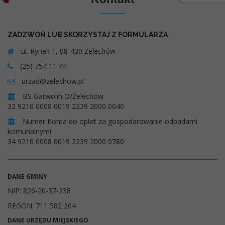
ZADZWOŃ LUB SKORZYSTAJ Z FORMULARZA
ul. Rynek 1, 08-430 Żelechów
(25) 754 11 44
urzad@zelechow.pl
BS Garwolin O/Żelechów
32 9210 0008 0019 2239 2000 0040
Numer Konta do opłat za gospodarowanie odpadami
komunalnymi:
34 9210 0008 0019 2239 2000 0780
DANE GMINY
NIP: 826-20-37-238
REGON: 711 582 204
DANE URZĘDU MIEJSKIEGO