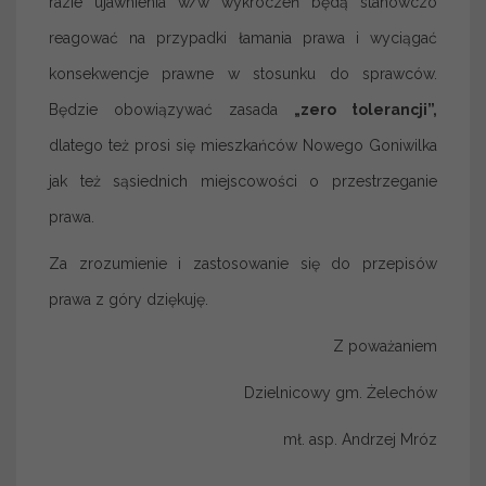
razie ujawnienia w/w wykroczeń będą stanowczo
reagować na przypadki łamania prawa i wyciągać
konsekwencje prawne w stosunku do sprawców.
Będzie obowiązywać zasada
„zero tolerancji”,
dlatego też prosi się mieszkańców Nowego Goniwilka
jak też sąsiednich miejscowości o przestrzeganie
prawa.
Za zrozumienie i zastosowanie się do przepisów
prawa z góry dziękuję.
Z poważaniem
Dzielnicowy gm. Żelechów
mł. asp. Andrzej Mróz