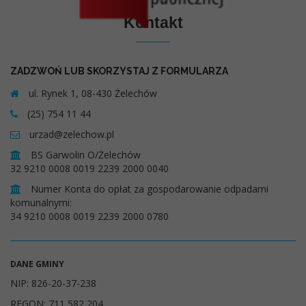
Kontakt
ZADZWOŃ LUB SKORZYSTAJ Z FORMULARZA
ul. Rynek 1, 08-430 Żelechów
(25) 754 11 44
urzad@zelechow.pl
BS Garwolin O/Żelechów
32 9210 0008 0019 2239 2000 0040
Numer Konta do opłat za gospodarowanie odpadami
komunalnymi:
34 9210 0008 0019 2239 2000 0780
DANE GMINY
NIP: 826-20-37-238
REGON: 711 582 204