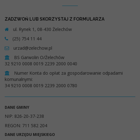
ZADZWOŃ LUB SKORZYSTAJ Z FORMULARZA
ul. Rynek 1, 08-430 Żelechów
(25) 754 11 44
urzad@zelechow.pl
BS Garwolin O/Żelechów
32 9210 0008 0019 2239 2000 0040
Numer Konta do opłat za gospodarowanie odpadami
komunalnymi:
34 9210 0008 0019 2239 2000 0780
DANE GMINY
NIP: 826-20-37-238
REGON: 711 582 204
DANE URZĘDU MIEJSKIEGO