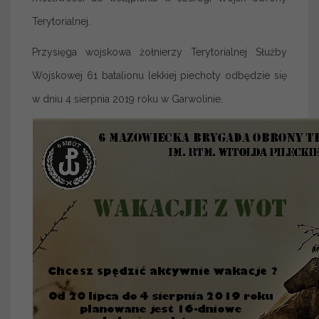
Terytorialnej.
Przysięga wojskowa żołnierzy Terytorialnej Służby
Wojskowej 61 batalionu lekkiej piechoty odbędzie się
w dniu 4 sierpnia 2019 roku w Garwolinie.