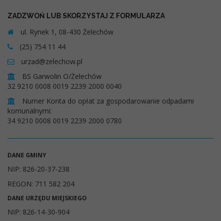
ZADZWOŃ LUB SKORZYSTAJ Z FORMULARZA
ul. Rynek 1, 08-430 Żelechów
(25) 754 11 44
urzad@zelechow.pl
BS Garwolin O/Żelechów
32 9210 0008 0019 2239 2000 0040
Numer Konta do opłat za gospodarowanie odpadami
komunalnymi:
34 9210 0008 0019 2239 2000 0780
DANE GMINY
NIP: 826-20-37-238
REGON: 711 582 204
DANE URZĘDU MIEJSKIEGO
NIP: 826-14-30-904