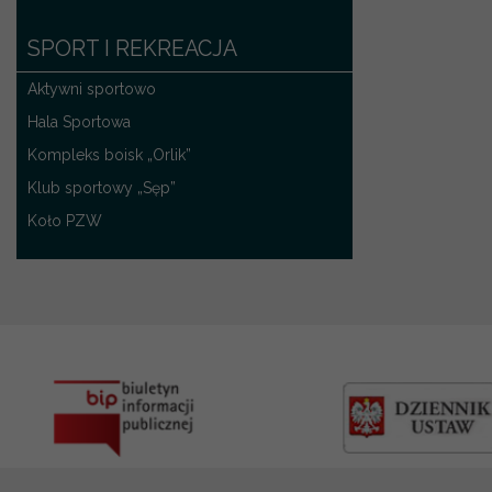
SPORT I REKREACJA
Aktywni sportowo
Hala Sportowa
Kompleks boisk „Orlik”
Klub sportowy „Sęp”
Koło PZW