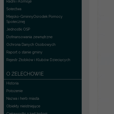
Radni i Komisje
Sołectwa
Miejsko-GminnyOśrodek Pomocy
Społecznej
Jednostki OSP
Dofinansowania zewnętrzne
Ochrona Danych Osobowych
Raport o stanie gminy
Rejestr Żłobków i Klubów Dziecięcych
O ŻELECHOWIE
Historia
Położenie
Nazwa i herb miasta
Obiekty nieistniejące
Ciekawostki z kart historii