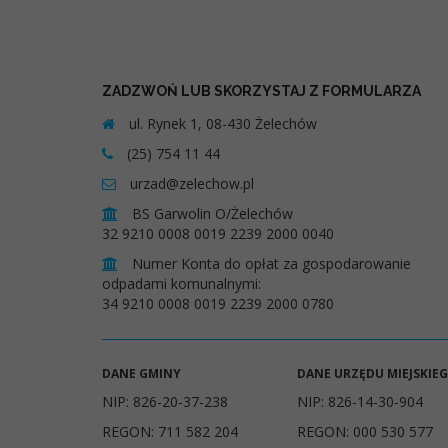
ZADZWOŃ LUB SKORZYSTAJ Z FORMULARZA
ul. Rynek 1, 08-430 Żelechów
(25) 754 11 44
urzad@zelechow.pl
BS Garwolin O/Żelechów
32 9210 0008 0019 2239 2000 0040
Numer Konta do opłat za gospodarowanie
odpadami komunalnymi:
34 9210 0008 0019 2239 2000 0780
DANE GMINY
DANE URZĘDU MIEJSKIE
NIP: 826-20-37-238
NIP: 826-14-30-904
REGON: 711 582 204
REGON: 000 530 577