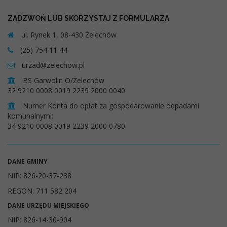
ZADZWOŃ LUB SKORZYSTAJ Z FORMULARZA
ul. Rynek 1, 08-430 Żelechów
(25) 754 11 44
urzad@zelechow.pl
BS Garwolin O/Żelechów
32 9210 0008 0019 2239 2000 0040
Numer Konta do opłat za gospodarowanie odpadami
komunalnymi:
34 9210 0008 0019 2239 2000 0780
DANE GMINY
NIP: 826-20-37-238
REGON: 711 582 204
DANE URZĘDU MIEJSKIEGO
NIP: 826-14-30-904