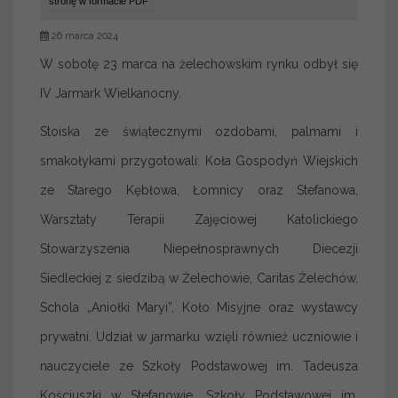
stronę w formacie PDF
26 marca 2024
W sobotę 23 marca na żelechowskim rynku odbył się
IV Jarmark Wielkanocny.
Stoiska ze świątecznymi ozdobami, palmami i
smakołykami przygotowali: Koła Gospodyń Wiejskich
ze Starego Kębłowa, Łomnicy oraz Stefanowa,
Warsztaty Terapii Zajęciowej Katolickiego
Stowarzyszenia Niepełnosprawnych Diecezji
Siedleckiej z siedzibą w Żelechowie, Caritas Żelechów,
Schola „Aniołki Maryi”, Koło Misyjne oraz wystawcy
prywatni. Udział w jarmarku wzięli również uczniowie i
nauczyciele ze Szkoły Podstawowej im. Tadeusza
Kościuszki w Stefanowie, Szkoły Podstawowej im.