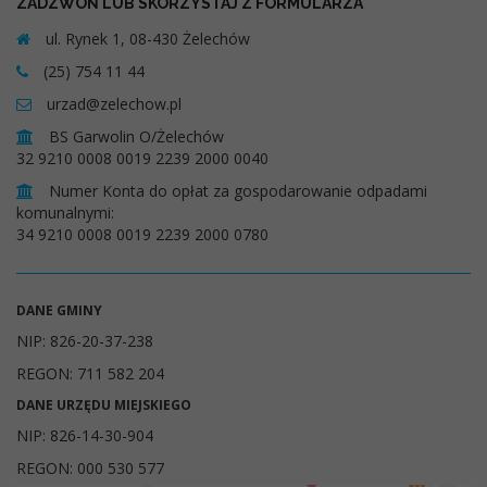
ZADZWOŃ LUB SKORZYSTAJ Z FORMULARZA
ul. Rynek 1, 08-430 Żelechów
(25) 754 11 44
urzad@zelechow.pl
BS Garwolin O/Żelechów
32 9210 0008 0019 2239 2000 0040
Numer Konta do opłat za gospodarowanie odpadami
komunalnymi:
34 9210 0008 0019 2239 2000 0780
DANE GMINY
NIP: 826-20-37-238
REGON: 711 582 204
DANE URZĘDU MIEJSKIEGO
NIP: 826-14-30-904
REGON: 000 530 577