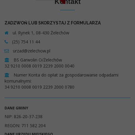
Kontakt
ZADZWOŃ LUB SKORZYSTAJ Z FORMULARZA
ul. Rynek 1, 08-430 Żelechów
(25) 754 11 44
urzad@zelechow.pl
BS Garwolin O/Żelechów
32 9210 0008 0019 2239 2000 0040
Numer Konta do opłat za gospodarowanie odpadami
komunalnymi:
34 9210 0008 0019 2239 2000 0780
DANE GMINY
NIP: 826-20-37-238
REGON: 711 582 204
DANE URZĘDU MIEJSKIEGO