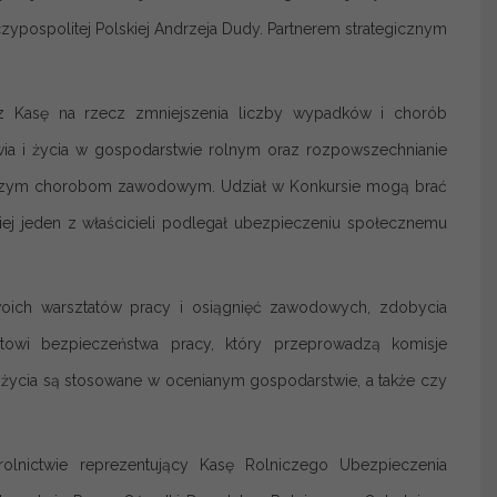
pospolitej Polskiej Andrzeja Dudy. Partnerem strategicznym
z Kasę na rzecz zmniejszenia liczby wypadków i chorób
a i życia w gospodarstwie rolnym oraz rozpowszechnianie
lniczym chorobom zawodowym. Udział w Konkursie mogą brać
iej jeden z właścicieli podlegał ubezpieczeniu społecznemu
oich warsztatów pracy i osiągnięć zawodowych, zdobycia
towi bezpieczeństwa pracy, który przeprowadzą komisje
 życia są stosowane w ocenianym gospodarstwie, a także czy
lnictwie reprezentujący Kasę Rolniczego Ubezpieczenia