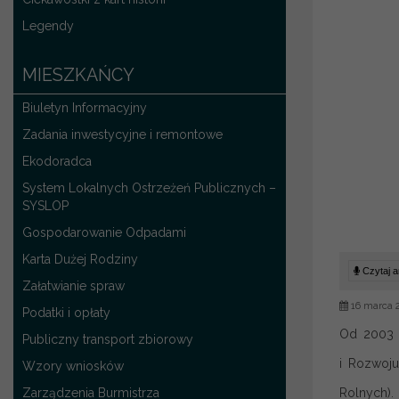
Legendy
MIESZKAŃCY
Biuletyn Informacyjny
Zadania inwestycyjne i remontowe
Ekodoradca
System Lokalnych Ostrzeżeń Publicznych –
SYSLOP
Gospodarowanie Odpadami
Karta Dużej Rodziny
Czytaj ar
Załatwianie spraw
16 marca 
Podatki i opłaty
Od 2003 r
Publiczny transport zbiorowy
i Rozwoju
Wzory wniosków
Zarządzenia Burmistrza
Rolnych).