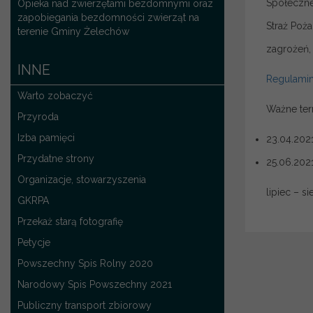
Społeczne
Opieka nad zwierzętami bezdomnymi oraz
zapobiegania bezdomności zwierząt na
Straż Poża
terenie Gminy Żelechów
zagrożeń,
INNE
Regulami
Warto zobaczyć
Ważne ter
Przyroda
Izba pamięci
23.04.2021
Przydatne strony
25.06.202
Organizacje, stowarzyszenia
lipiec – s
GKRPA
Przekaż starą fotografię
Petycje
Powszechny Spis Rolny 2020
Narodowy Spis Powszechny 2021
Publiczny transport zbiorowy