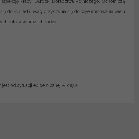
 Inspekcję Pracy, Ośrodki Doradztwa Rolniczego, Ochotniczą
e się do ich rad i uwag przyczynia się do wyeliminowania wielu
h rolników oraz ich rodzin.
 jest od sytuacji epidemicznej w kraju).