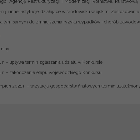
go, Agencję Restrukturyzacji i Modernizacji Rolnictwa, Państwową
rną i inne instytucje działające w środowisku wiejskim. Zastosowani
 a tym samym do zmniejszenia ryzyka wypadków i chorób zawodowyc
n
miny:
 r. – upływa termin zgłaszania udziału w Konkursie
1 r. – zakończenie etapu wojewódzkiego Konkursu
ierpień 2021 r. – wizytacja gospodarstw finałowych (termin uzależniony