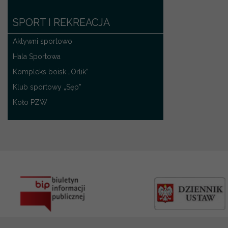
SPORT I REKREACJA
Aktywni sportowo
Hala Sportowa
Kompleks boisk „Orlik”
Klub sportowy „Sęp”
Koło PZW