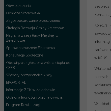
Obwieszczenia
Bezpieczn
Ochrona Środowiska
Konkursu 
Zagospodarowanie przestrzenne
Konkurs 
Strategia Rozwoju Gminy Żelechów
zawodowyc
Nagrania z sesji Rady Miejskiej w
Żelechowie
informacj
Sprawozdawczość Finansowa
zarówno d
Konsultacje Społeczne
w KRUS.
Obowiązek zgłoszenia źródła ciepła do
CEEB
Właścici
Wybory prezydenckie 2025
cennych 
EKOPORTAL
konkursow
Informacje ZGK w Żelechowie
wyelimino
Ochrona ludności i obrona cywilna
W skład 
Program Rewitalizacji