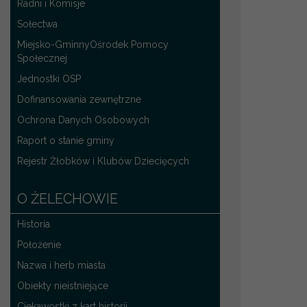
Radni i Komisje
Sołectwa
Miejsko-GminnyOśrodek Pomocy
Społecznej
Jednostki OSP
Dofinansowania zewnętrzne
Ochrona Danych Osobowych
Raport o stanie gminy
Rejestr Żłobków i Klubów Dziecięcych
O ŻELECHOWIE
Historia
Położenie
Nazwa i herb miasta
Obiekty nieistniejące
Ciekawostki z kart historii