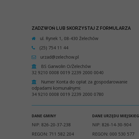
ZADZWOŃ LUB SKORZYSTAJ Z FORMULARZA
ul. Rynek 1, 08-430 Żelechów
(25) 754 11 44
urzad@zelechow.pl
BS Garwolin O/Żelechów
32 9210 0008 0019 2239 2000 0040
Numer Konta do opłat za gospodarowanie
odpadami komunalnymi:
34 9210 0008 0019 2239 2000 0780
DANE GMINY
DANE URZĘDU MIEJSKIE
NIP: 826-20-37-238
NIP: 826-14-30-904
REGON: 711 582 204
REGON: 000 530 577