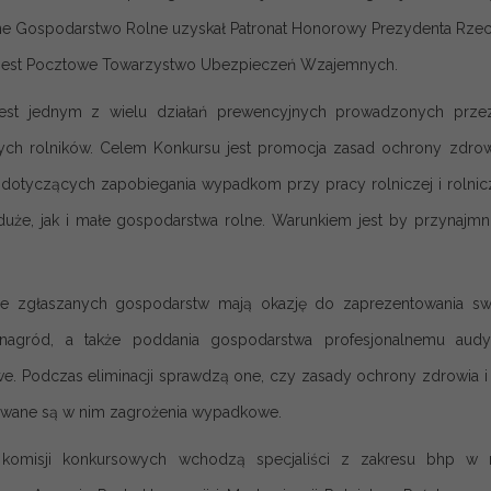
e Gospodarstwo Rolne uzyskał Patronat Honorowy Prezydenta Rzeczy
jest Pocztowe Towarzystwo Ubezpieczeń Wzajemnych.
jest jednym z wielu działań prewencyjnych prowadzonych prze
h rolników. Celem Konkursu jest promocja zasad ochrony zdrowi
i dotyczących zapobiegania wypadkom przy pracy rolniczej i ro
uże, jak i małe gospodarstwa rolne. Warunkiem jest by przynajmn
ele zgłaszanych gospodarstw mają okazję do zaprezentowania sw
nagród, a także poddania gospodarstwa profesjonalnemu audy
e. Podczas eliminacji sprawdzą one, czy zasady ochrony zdrowia i
wane są w nim zagrożenia wypadkowe.
komisji konkursowych wchodzą specjaliści z zakresu bhp w ro