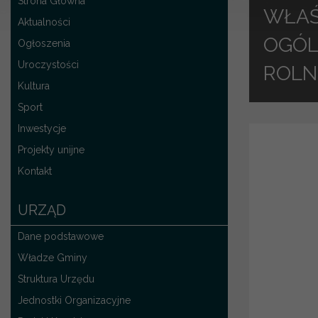
Strona Główna
WŁAŚ
Aktualności
OGÓL
Ogłoszenia
Uroczystości
ROLN
Kultura
Sport
Inwestycje
Projekty unijne
Kontakt
URZĄD
Dane podstawowe
Władze Gminy
Struktura Urzędu
Jednostki Organizacyjne