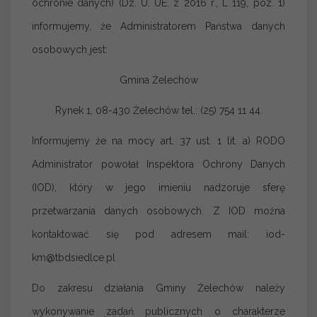
ochronie danych) (Dz. U. UE. z 2016 r., L 119, poz. 1)
informujemy, że Administratorem Państwa danych
osobowych jest:
Gmina Żelechów
Rynek 1, 08-430 Żelechów tel.: (25) 754 11 44.
Informujemy że na mocy art. 37 ust. 1 lit. a) RODO
Administrator powołał Inspektora Ochrony Danych
(IOD), który w jego imieniu nadzoruje sferę
przetwarzania danych osobowych. Z IOD można
kontaktować się pod adresem mail: iod-
km@tbdsiedlce.pl
Do zakresu działania Gminy Żelechów należy
wykonywanie zadań publicznych o charakterze