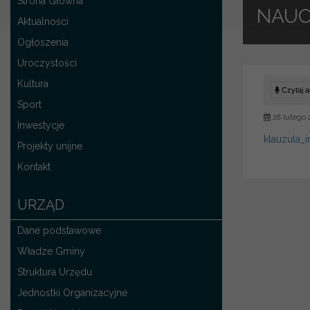
Strona Główna
NAUC
Aktualności
Ogłoszenia
Uroczystości
Kultura
Czytaj ar
Sport
28 lutego 
Inwestycje
klauzula_
Projekty unijne
Kontakt
URZĄD
Dane podstawowe
Władze Gminy
Struktura Urzędu
Jednostki Organizacyjne