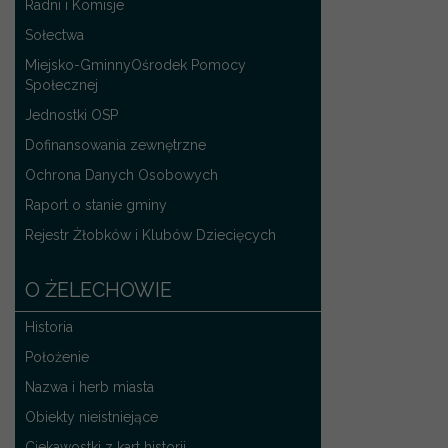
Radni i Komisje
Sołectwa
Miejsko-GminnyOśrodek Pomocy
Społecznej
Jednostki OSP
Dofinansowania zewnętrzne
Ochrona Danych Osobowych
Raport o stanie gminy
Rejestr Żłobków i Klubów Dziecięcych
O ŻELECHOWIE
Historia
Położenie
Nazwa i herb miasta
Obiekty nieistniejące
Ciekawostki z kart historii