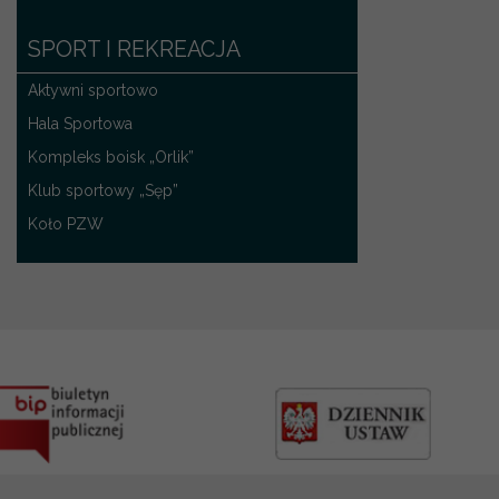
SPORT I REKREACJA
Aktywni sportowo
Hala Sportowa
Kompleks boisk „Orlik”
Klub sportowy „Sęp”
Koło PZW