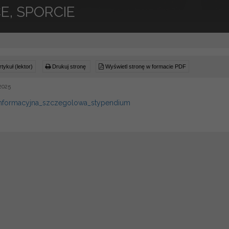
E, SPORCIE
tykuł (lektor)
Drukuj stronę
Wyświetl stronę w formacie PDF
2025
informacyjna_szczegolowa_stypendium