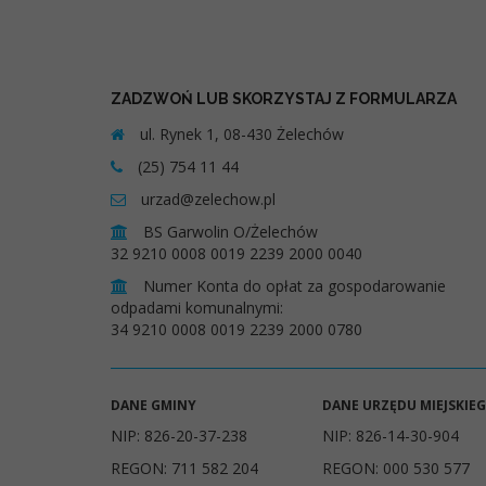
ZADZWOŃ LUB SKORZYSTAJ Z FORMULARZA
ul. Rynek 1, 08-430 Żelechów
(25) 754 11 44
urzad@zelechow.pl
BS Garwolin O/Żelechów
32 9210 0008 0019 2239 2000 0040
Numer Konta do opłat za gospodarowanie
odpadami komunalnymi:
34 9210 0008 0019 2239 2000 0780
DANE GMINY
DANE URZĘDU MIEJSKIE
NIP: 826-20-37-238
NIP: 826-14-30-904
REGON: 711 582 204
REGON: 000 530 577