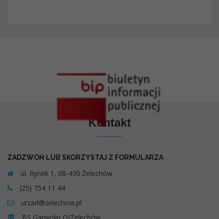
Kontakt
ZADZWOŃ LUB SKORZYSTAJ Z FORMULARZA
ul. Rynek 1, 08-430 Żelechów
(25) 754 11 44
urzad@zelechow.pl
BS Garwolin O/Żelechów