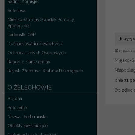
Radni i Komisje
Sołectwa
Miejsko-GminnyOśrodek Pomocy
Społecznej
Jednostki OSP
Czytaj ar
Dofinansowania zewnętrzne
15 paździe
Ochrona Danych Osobowych
Miejsko-G
Raport o stanie gminy
Niepodleg
Rejestr Żłobków i Klubów Dziecięcych
dnia
31 pa
O ŻELECHOWIE
Do zdjęci
Historia
Położenie
Nazwa i herb miasta
Obiekty nieistniejące
Ciekawostki z kart historii