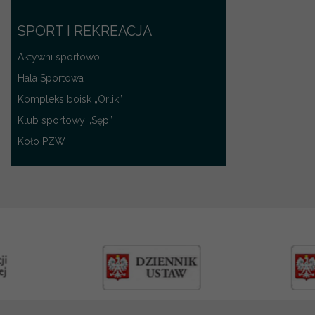
SPORT I REKREACJA
Aktywni sportowo
Hala Sportowa
Kompleks boisk „Orlik”
Klub sportowy „Sęp”
Koło PZW