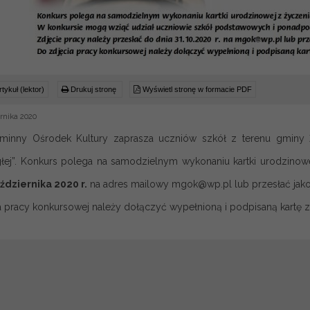
tykuł (lektor)
Drukuj stronę
Wyświetl stronę w formacie PDF
rnika 2020
minny Ośrodek Kultury zaprasza uczniów szkół z terenu gminy 
łej”. Konkurs polega na samodzielnym wykonaniu kartki urodzinowej
ździernika 2020 r.
na adres mailowy mgok@wp.pl lub przesłać jak
a pracy konkursowej należy dołączyć wypełnioną i podpisaną kartę z