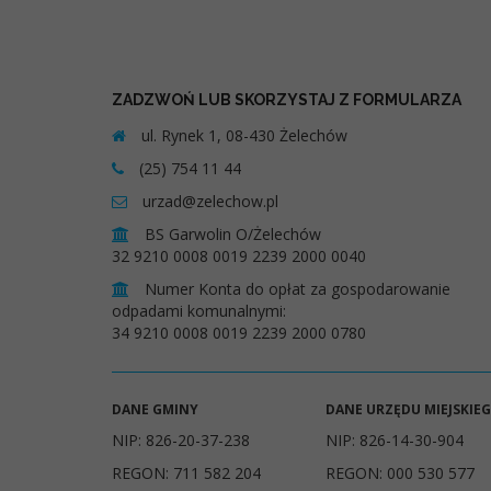
ZADZWOŃ LUB SKORZYSTAJ Z FORMULARZA
ul. Rynek 1, 08-430 Żelechów
(25) 754 11 44
urzad@zelechow.pl
BS Garwolin O/Żelechów
32 9210 0008 0019 2239 2000 0040
Numer Konta do opłat za gospodarowanie
odpadami komunalnymi:
34 9210 0008 0019 2239 2000 0780
DANE GMINY
DANE URZĘDU MIEJSKIE
NIP: 826-20-37-238
NIP: 826-14-30-904
REGON: 711 582 204
REGON: 000 530 577