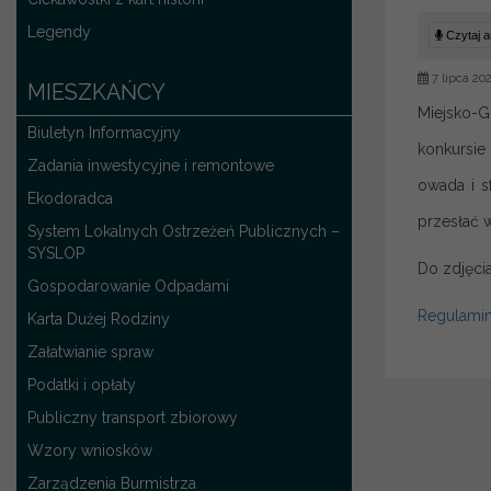
Legendy
Czytaj ar
7 lipca 20
MIESZKAŃCY
Miejsko-G
Biuletyn Informacyjny
konkursie
Zadania inwestycyjne i remontowe
owada i s
Ekodoradca
przesłać 
System Lokalnych Ostrzeżeń Publicznych –
SYSLOP
Do zdjęci
Gospodarowanie Odpadami
Regulamin 
Karta Dużej Rodziny
Załatwianie spraw
Podatki i opłaty
Publiczny transport zbiorowy
Wzory wniosków
Zarządzenia Burmistrza