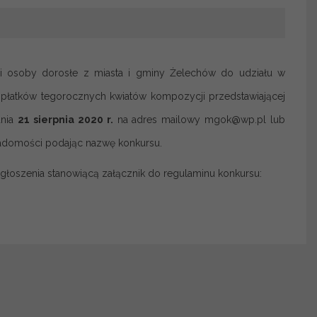
 i osoby dorosłe z miasta i gminy Żelechów do udziału w
z płatków tegorocznych kwiatów kompozycji przedstawiającej
dnia
21 sierpnia 2020 r.
na adres mailowy mgok@wp.pl lub
iadomości podając nazwę konkursu.
głoszenia stanowiącą załącznik do regulaminu konkursu: