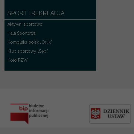
SPORT I REKREACJA
Aktywni sportowo
Hala Sportowa
Kompleks boisk „Orlik”
Klub sportowy „Sęp”
Koło PZW