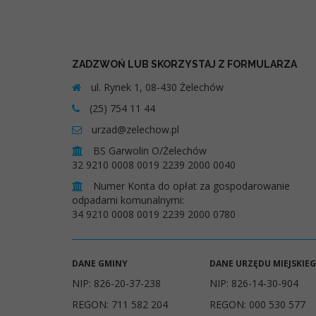
ZADZWOŃ LUB SKORZYSTAJ Z FORMULARZA
ul. Rynek 1, 08-430 Żelechów
(25) 754 11 44
urzad@zelechow.pl
BS Garwolin O/Żelechów
32 9210 0008 0019 2239 2000 0040
Numer Konta do opłat za gospodarowanie
odpadami komunalnymi:
34 9210 0008 0019 2239 2000 0780
DANE GMINY
DANE URZĘDU MIEJSKIE
NIP: 826-20-37-238
NIP: 826-14-30-904
REGON: 711 582 204
REGON: 000 530 577