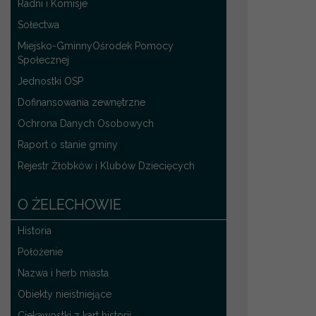
Radni i Komisje
Sołectwa
Miejsko-GminnyOśrodek Pomocy
Społecznej
Jednostki OSP
Dofinansowania zewnętrzne
Ochrona Danych Osobowych
Raport o stanie gminy
Rejestr Żłobków i Klubów Dziecięcych
O ŻELECHOWIE
Historia
Położenie
Nazwa i herb miasta
Obiekty nieistniejące
Ciekawostki z kart historii