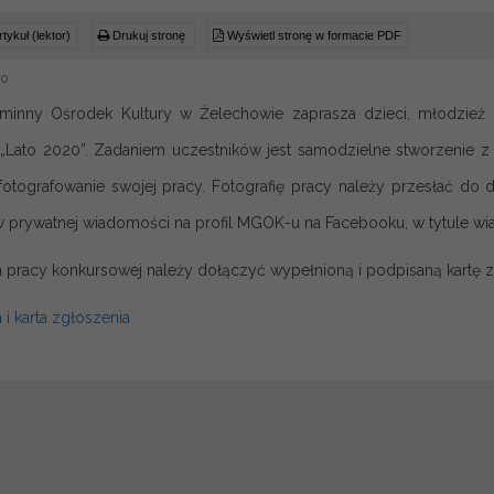
tykuł (lektor)
Drukuj stronę
Wyświetl stronę w formacie PDF
20
minny Ośrodek Kultury w Żelechowie zaprasza dzieci, młodzież
 „Lato 2020”. Zadaniem uczestników jest samodzielne stworzenie 
fotografowanie swojej pracy. Fotografię pracy należy przesłać do 
w prywatnej wiadomości na profil MGOK-u na Facebooku, w tytule w
a pracy konkursowej należy dołączyć wypełnioną i podpisaną kartę z
i karta zgłoszenia