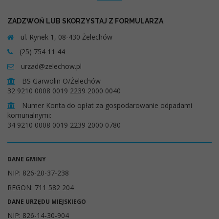
ZADZWOŃ LUB SKORZYSTAJ Z FORMULARZA
ul. Rynek 1, 08-430 Żelechów
(25) 754 11 44
urzad@zelechow.pl
BS Garwolin O/Żelechów
32 9210 0008 0019 2239 2000 0040
Numer Konta do opłat za gospodarowanie odpadami
komunalnymi:
34 9210 0008 0019 2239 2000 0780
DANE GMINY
NIP: 826-20-37-238
REGON: 711 582 204
DANE URZĘDU MIEJSKIEGO
NIP: 826-14-30-904