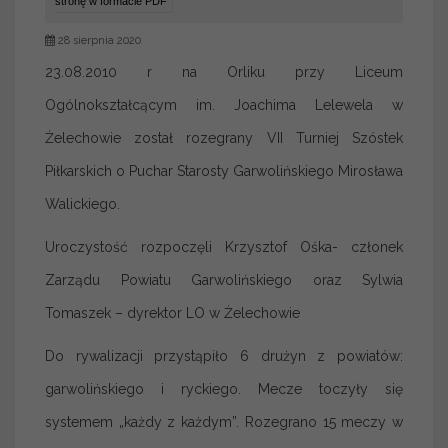
stronę w formacie PDF
28 sierpnia 2020
23.08.2010 r na Orliku przy Liceum
Ogólnokształcącym im. Joachima Lelewela w
Żelechowie został rozegrany VII Turniej Szóstek
Piłkarskich o Puchar Starosty Garwolińskiego Mirosława
Walickiego.
Uroczystość rozpoczęli Krzysztof Ośka- członek
Zarządu Powiatu Garwolińskiego oraz Sylwia
Tomaszek – dyrektor LO w Żelechowie
Do rywalizacji przystąpiło 6 drużyn z powiatów:
garwolińskiego i ryckiego. Mecze toczyły się
systemem „każdy z każdym”. Rozegrano 15 meczy w