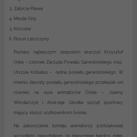
Zatorze Pilawa
Młode Orły
Kłoczew
Piorun Leszczyny
Puchary najlepszym zespołom wręczyli Krzysztof
Ośka – członek Zarządu Powiatu Garwolińskiego oraz
Urszula Kobielus – radna powiatu garwolińskiego. W
imieniu starosty powiatu garwolińskiego przekazali oni
również na ręce animatorów Orlika – Joanny
Włodarczyk i Andrzeja Głodka sprzęt sportowy,
mający służyć użytkownikom boiska.
Na zakończenie turnieju animatorzy podziękowali
wszystkim zawodnikom za stworzenie bardzo miłej,