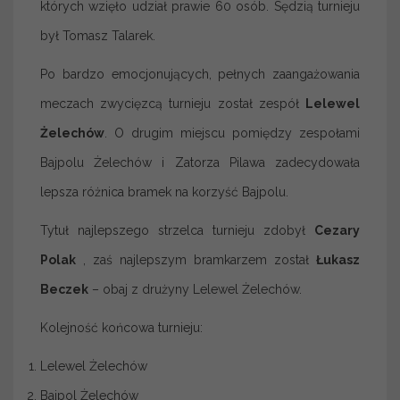
których wzięło udział prawie 60 osób. Sędzią turnieju
był Tomasz Talarek.
Po bardzo emocjonujących, pełnych zaangażowania
meczach zwycięzcą turnieju został zespół
Lelewel
Żelechów
. O drugim miejscu pomiędzy zespołami
Bajpolu Żelechów i Zatorza Pilawa zadecydowała
lepsza różnica bramek na korzyść Bajpolu.
Tytuł najlepszego strzelca turnieju zdobył
Cezary
Polak
, zaś najlepszym bramkarzem został
Łukasz
Beczek
– obaj z drużyny Lelewel Żelechów.
Kolejność końcowa turnieju:
Lelewel Żelechów
Bajpol Żelechów