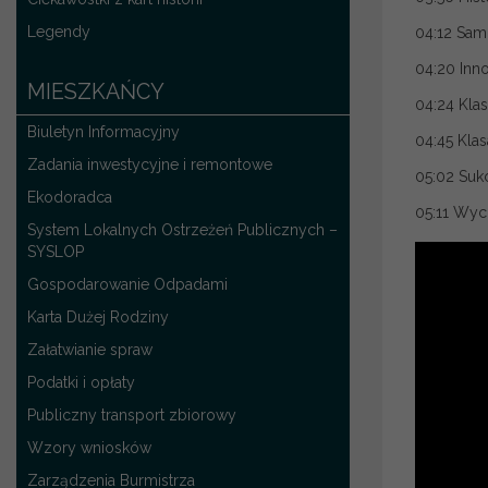
Legendy
04:12 Sam
04:20 Inn
MIESZKAŃCY
04:24 Kla
Biuletyn Informacyjny
04:45 Kla
Zadania inwestycyjne i remontowe
05:02 Suk
Ekodoradca
05:11 Wyc
System Lokalnych Ostrzeżeń Publicznych –
SYSLOP
Gospodarowanie Odpadami
Karta Dużej Rodziny
Załatwianie spraw
Podatki i opłaty
Publiczny transport zbiorowy
Wzory wniosków
Zarządzenia Burmistrza