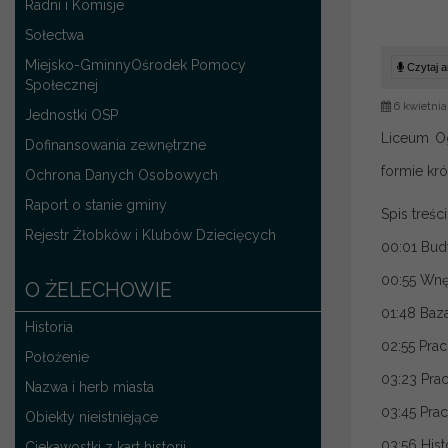
Radni i Komisje
Sołectwa
Miejsko-GminnyOśrodek Pomocy
Czytaj ar
Społecznej
6 kwietnia
Jednostki OSP
Liceum Og
Dofinansowania zewnętrzne
formie kró
Ochrona Danych Osobowych
Raport o stanie gminy
Spis treści
Rejestr Żłobków i Klubów Dziecięcych
00:01 Bud
00:55 Wnę
O ŻELECHOWIE
01:48 Baz
Historia
02:55 Pra
Położenie
03:23 Pra
Nazwa i herb miasta
03:45 Pra
Obiekty nieistniejące
03:56 Hist
Ciekawostki z kart historii