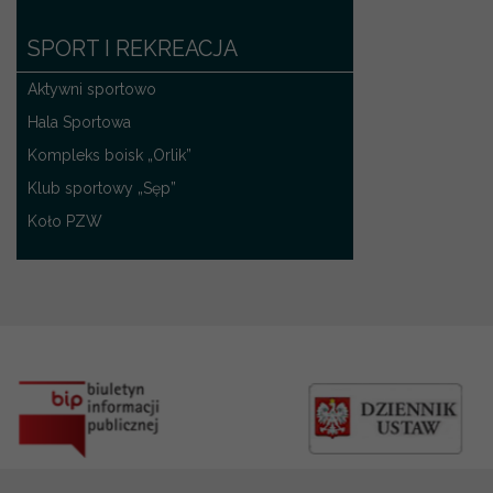
SPORT I REKREACJA
Aktywni sportowo
Hala Sportowa
Kompleks boisk „Orlik”
Klub sportowy „Sęp”
Koło PZW