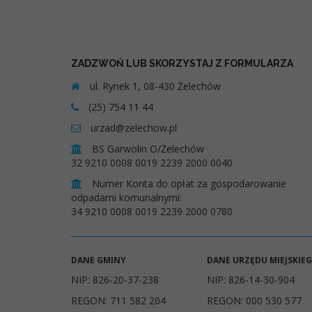
ZADZWOŃ LUB SKORZYSTAJ Z FORMULARZA
ul. Rynek 1, 08-430 Żelechów
(25) 754 11 44
urzad@zelechow.pl
BS Garwolin O/Żelechów
32 9210 0008 0019 2239 2000 0040
Numer Konta do opłat za gospodarowanie
odpadami komunalnymi:
34 9210 0008 0019 2239 2000 0780
DANE GMINY
DANE URZĘDU MIEJSKIE
NIP: 826-20-37-238
NIP: 826-14-30-904
REGON: 711 582 204
REGON: 000 530 577