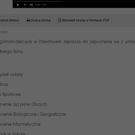
tykuł (lektor)
Drukuj stronę
Wyświetl stronę w formacie PDF
 2020
ólnokształcące w Żelechowie zaprasza do zapoznania się z prez
tkiego filmu.
:
ynek szkoły
trze
a Sportowa
cownie Języków Obcych
cownie Biologiczna i Geograficzna
cownia Informatyczna
oria w Szkole