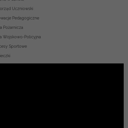
orząd Uczniowski
owacje Pedagogiczne
sa Pożarnicza
sa Wojskowo-Policyjna
cesy Sportowe
ieczki