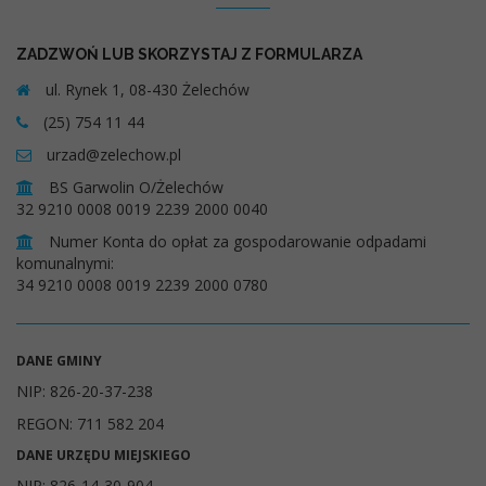
ZADZWOŃ LUB SKORZYSTAJ Z FORMULARZA
ul. Rynek 1, 08-430 Żelechów
(25) 754 11 44
urzad@zelechow.pl
BS Garwolin O/Żelechów
32 9210 0008 0019 2239 2000 0040
Numer Konta do opłat za gospodarowanie odpadami
komunalnymi:
34 9210 0008 0019 2239 2000 0780
DANE GMINY
NIP: 826-20-37-238
REGON: 711 582 204
DANE URZĘDU MIEJSKIEGO
NIP: 826-14-30-904