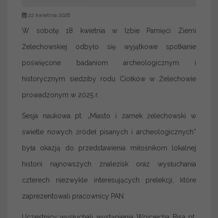
22 kwietnia 2026
W sobotę 18 kwietnia w Izbie Pamięci Ziemi
Żelechowskiej odbyło się wyjątkowe spotkanie
poświęcone badaniom archeologicznym i
historycznym siedziby rodu Ciołków w Żelechowie
prowadzonym w 2025 r.
Sesja naukowa pt. „Miasto i zamek żelechowski w
świetle nowych źródeł pisanych i archeologicznych”
była okazją do przedstawienia miłośnikom lokalnej
historii najnowszych znalezisk oraz wysłuchania
czterech niezwykle interesujących prelekcji, które
zaprezentowali pracownicy PAN.
Uczestnicy wysłuchali wystąpienia Wojciecha Bisa pt.