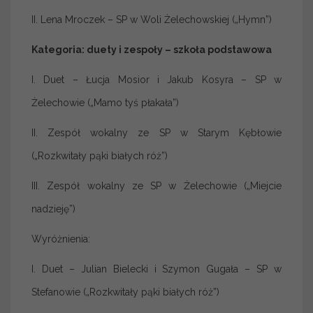
II. Lena Mroczek – SP w Woli Żelechowskiej („Hymn”)
Kategoria: duety i zespoły – szkoła podstawowa
I. Duet – Łucja Mosior i Jakub Kosyra – SP w
Żelechowie („Mamo tyś płakała”)
II. Zespół wokalny ze SP w Starym Kębłowie
(„Rozkwitały pąki białych róż”)
III. Zespół wokalny ze SP w Żelechowie („Miejcie
nadzieję”)
Wyróżnienia:
I. Duet – Julian Bielecki i Szymon Gugała – SP w
Stefanowie („Rozkwitały pąki białych róż”)