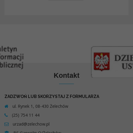
Kontakt
ZADZWOŃ LUB SKORZYSTAJ Z FORMULARZA
ul. Rynek 1, 08-430 Żelechów
(25) 754 11 44
urzad@zelechow.pl
BS Garwolin O/Żelechów