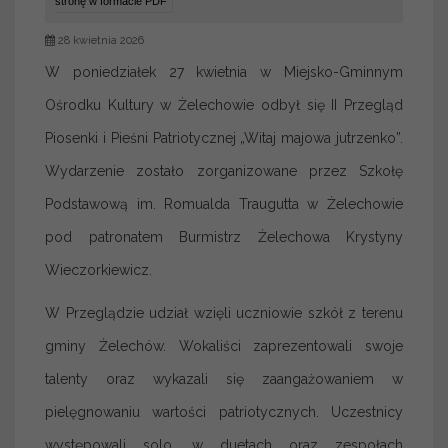
stronę w formacie PDF
28 kwietnia 2026
W poniedziałek 27 kwietnia w Miejsko-Gminnym
Ośrodku Kultury w Żelechowie odbył się II Przegląd
Piosenki i Pieśni Patriotycznej „Witaj majowa jutrzenko”.
Wydarzenie zostało zorganizowane przez Szkołę
Podstawową im. Romualda Traugutta w Żelechowie
pod patronatem Burmistrz Żelechowa Krystyny
Wieczorkiewicz.
W Przeglądzie udział wzięli uczniowie szkół z terenu
gminy Żelechów. Wokaliści zaprezentowali swoje
talenty oraz wykazali się zaangażowaniem w
pielęgnowaniu wartości patriotycznych. Uczestnicy
występowali solo, w duetach oraz zespołach