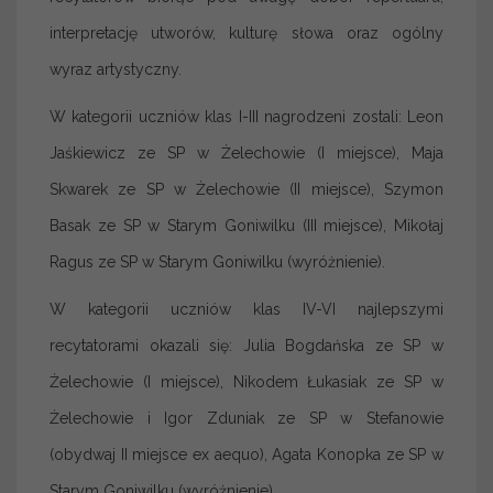
interpretację utworów, kulturę słowa oraz ogólny
wyraz artystyczny.
W kategorii uczniów klas I-III nagrodzeni zostali: Leon
Jaśkiewicz ze SP w Żelechowie (I miejsce), Maja
Skwarek ze SP w Żelechowie (II miejsce), Szymon
Basak ze SP w Starym Goniwilku (III miejsce), Mikołaj
Ragus ze SP w Starym Goniwilku (wyróżnienie).
W kategorii uczniów klas IV-VI najlepszymi
recytatorami okazali się: Julia Bogdańska ze SP w
Żelechowie (I miejsce), Nikodem Łukasiak ze SP w
Żelechowie i Igor Zduniak ze SP w Stefanowie
(obydwaj II miejsce ex aequo), Agata Konopka ze SP w
Starym Goniwilku (wyróżnienie).