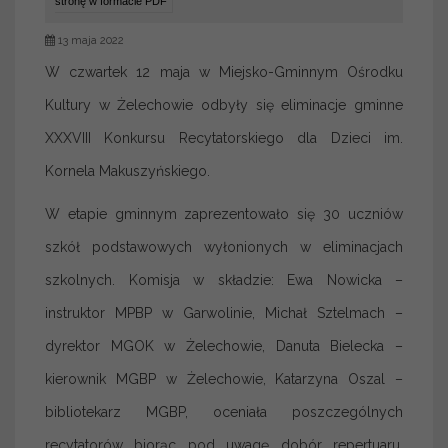
stronę w formacie PDF
13 maja 2022
W czwartek 12 maja w Miejsko-Gminnym Ośrodku
Kultury w Żelechowie odbyły się eliminacje gminne
XXXVIII Konkursu Recytatorskiego dla Dzieci im.
Kornela Makuszyńskiego.
W etapie gminnym zaprezentowało się 30 uczniów
szkół podstawowych wyłonionych w eliminacjach
szkolnych. Komisja w składzie: Ewa Nowicka –
instruktor MPBP w Garwolinie, Michał Sztelmach –
dyrektor MGOK w Żelechowie, Danuta Bielecka –
kierownik MGBP w Żelechowie, Katarzyna Oszal –
bibliotekarz MGBP, oceniała poszczególnych
recytatorów biorąc pod uwagę dobór repertuaru,