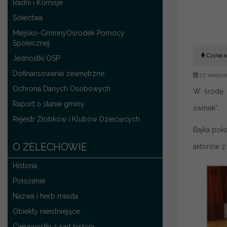
Radni i Komisje
Sołectwa
Miejsko-GminnyOśrodek Pomocy
Społecznej
Czytaj ar
Jednostki OSP
Dofinansowania zewnętrzne
27 sierpni
Ochrona Danych Osobowych
W środę 2
Raport o stanie gminy
świnek”.
Rejestr Żłobków i Klubów Dziecięcych
Bajka pok
O ŻELECHOWIE
aktorów z
Historia
Położenie
Nazwa i herb miasta
Obiekty nieistniejące
Ciekawostki z kart historii