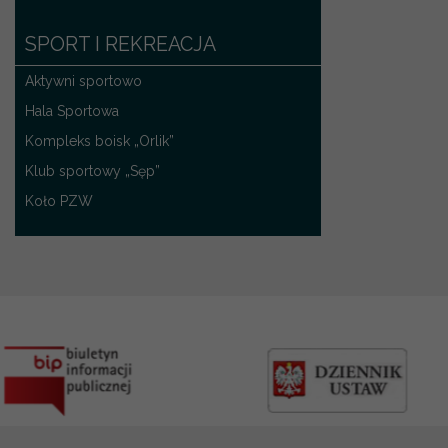
SPORT I REKREACJA
Aktywni sportowo
Hala Sportowa
Kompleks boisk „Orlik”
Klub sportowy „Sęp”
Koło PZW