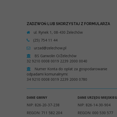
ZADZWOŃ LUB SKORZYSTAJ Z FORMULARZA
ul. Rynek 1, 08-430 Żelechów
(25) 754 11 44
urzad@zelechow.pl
BS Garwolin O/Żelechów
32 9210 0008 0019 2239 2000 0040
Numer Konta do opłat za gospodarowanie
odpadami komunalnymi:
34 9210 0008 0019 2239 2000 0780
DANE GMINY
DANE URZĘDU MIEJSKIE
NIP: 826-20-37-238
NIP: 826-14-30-904
REGON: 711 582 204
REGON: 000 530 577