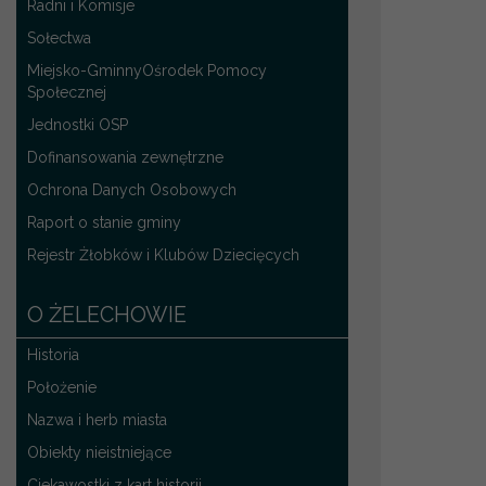
Radni i Komisje
Sołectwa
Miejsko-GminnyOśrodek Pomocy
Społecznej
Jednostki OSP
Dofinansowania zewnętrzne
Ochrona Danych Osobowych
Raport o stanie gminy
Rejestr Żłobków i Klubów Dziecięcych
O ŻELECHOWIE
Historia
Położenie
Nazwa i herb miasta
Obiekty nieistniejące
Ciekawostki z kart historii