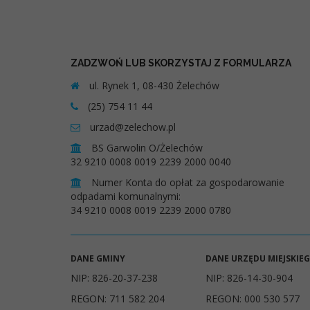
ZADZWOŃ LUB SKORZYSTAJ Z FORMULARZA
ul. Rynek 1, 08-430 Żelechów
(25) 754 11 44
urzad@zelechow.pl
BS Garwolin O/Żelechów
32 9210 0008 0019 2239 2000 0040
Numer Konta do opłat za gospodarowanie
odpadami komunalnymi:
34 9210 0008 0019 2239 2000 0780
DANE GMINY
DANE URZĘDU MIEJSKIE
NIP: 826-20-37-238
NIP: 826-14-30-904
REGON: 711 582 204
REGON: 000 530 577