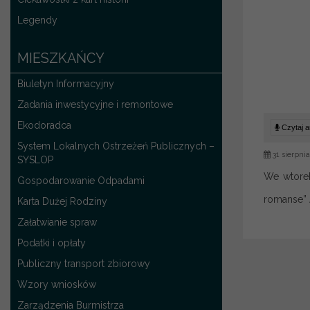
Legendy
MIESZKAŃCY
Biuletyn Informacyjny
Zadania inwestycyjne i remontowe
Ekodoradca
Czytaj ar
System Lokalnych Ostrzeżeń Publicznych –
31 sierpni
SYSLOP
We wtorek
Gospodarowanie Odpadami
romanse” 
Karta Dużej Rodziny
Załatwianie spraw
Podatki i opłaty
Publiczny transport zbiorowy
Wzory wniosków
Zarządzenia Burmistrza