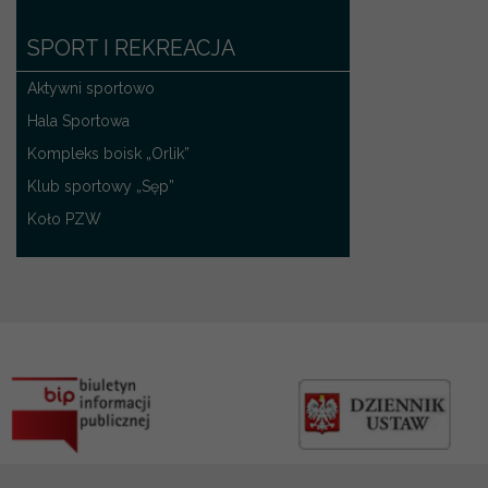
SPORT I REKREACJA
Aktywni sportowo
Hala Sportowa
Kompleks boisk „Orlik”
Klub sportowy „Sęp”
Koło PZW