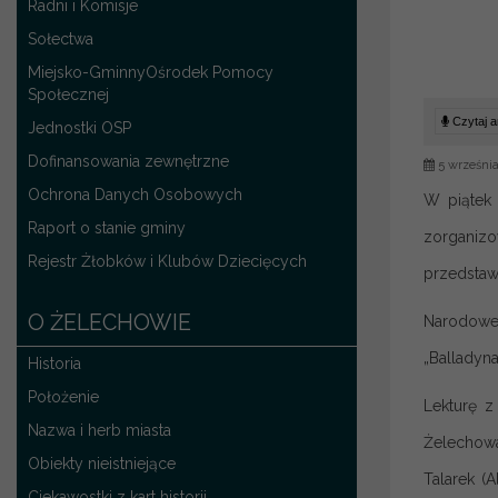
Radni i Komisje
Sołectwa
Miejsko-GminnyOśrodek Pomocy
Społecznej
Czytaj ar
Jednostki OSP
Dofinansowania zewnętrzne
5 września
Ochrona Danych Osobowych
W piątek
Raport o stanie gminy
zorganizo
Rejestr Żłobków i Klubów Dziecięcych
przedstaw
O ŻELECHOWIE
Narodowe 
„Balladyna
Historia
Położenie
Lekturę z
Nazwa i herb miasta
Żelechowa
Obiekty nieistniejące
Talarek (
Ciekawostki z kart historii