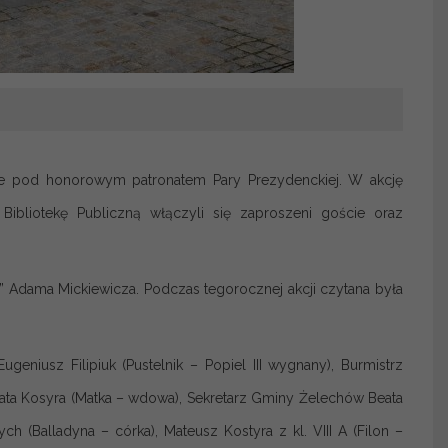
e pod honorowym patronatem Pary Prezydenckiej. W akcję
ibliotekę Publiczną włączyli się zaproszeni goście oraz
 Adama Mickiewicza. Podczas tegorocznej akcji czytana była
ugeniusz Filipiuk (Pustelnik – Popiel III wygnany), Burmistrz
ata Kosyra (Matka – wdowa), Sekretarz Gminy Żelechów Beata
h (Balladyna – córka), Mateusz Kostyra z kl. VIII A (Filon –