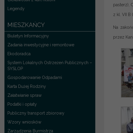
pasterz), 
Legendy
z kl. VII B
MIESZKAŃCY
Na zakońc
Biuletyn Informacyjny
przez Kan
Zadania inwestycyjne i remontowe
Ekodoradca
System Lokalnych Ostrzeżeń Publicznych –
SYSLOP
Gospodarowanie Odpadami
Karta Dużej Rodziny
Załatwianie spraw
Podatki i opłaty
Publiczny transport zbiorowy
Wzory wniosków
Zarządzenia Burmistrza