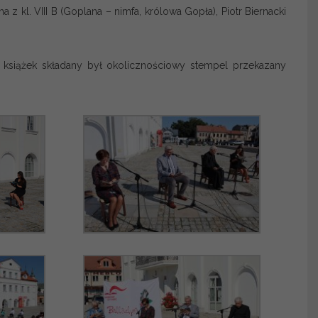
a z kl. VIII B (Goplana – nimfa, królowa Gopła), Piotr Biernacki
 książek składany był okolicznościowy stempel przekazany