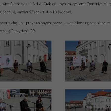
Oliwier Surmacz z kl. VIII A (Grabiec – syn zakrystiana), Dominika Much
 (Chochlik), Kacper Wiącek z kl. VII B (Skierka).
zenie akcji, na przyniesionych przez uczestników egzemplarzach
celarię Prezydenta RP.