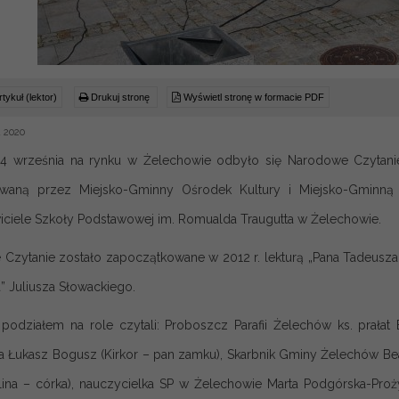
tykuł (lektor)
Drukuj stronę
Wyświetl stronę w formacie PDF
 2020
 4 września na rynku w Żelechowie odbyło się Narodowe Czytani
waną przez Miejsko-Gminny Ośrodek Kultury i Miejsko-Gminną B
iciele Szkoły Podstawowej im. Romualda Traugutta w Żelechowie.
Czytanie zostało zapoczątkowane w 2012 r. lekturą „Pana Tadeusza”
” Juliusza Słowa
ckiego.
 podziałem na role czytali: Proboszcz Parafii Żelechów ks. prałat E
 Łukasz Bogusz (Kirkor – pan zamku), Skarbnik Gminy Żelechów Be
Alina – córka), nauczycielka SP w Żelechowie Marta Podgórska-Prożyc