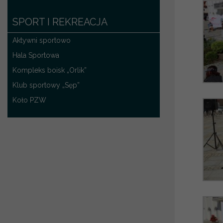
SPORT I REKREACJA
Aktywni sportowo
Hala Sportowa
Kompleks boisk „Orlik”
Klub sportowy „Sęp”
Koło PZW