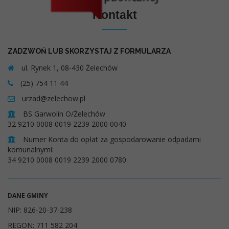
Kontakt
ZADZWOŃ LUB SKORZYSTAJ Z FORMULARZA
ul. Rynek 1, 08-430 Żelechów
(25) 754 11 44
urzad@zelechow.pl
BS Garwolin O/Żelechów
32 9210 0008 0019 2239 2000 0040
Numer Konta do opłat za gospodarowanie odpadami
komunalnymi:
34 9210 0008 0019 2239 2000 0780
DANE GMINY
NIP: 826-20-37-238
REGON: 711 582 204