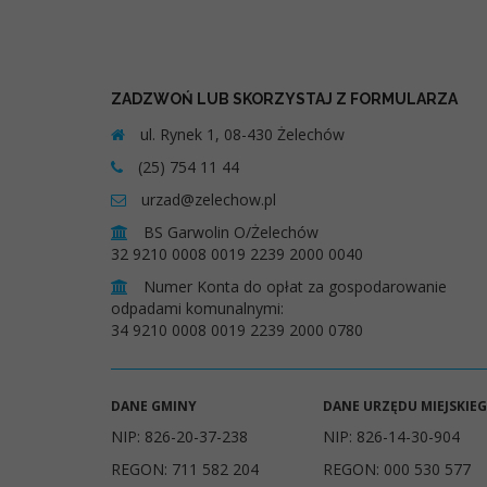
ZADZWOŃ LUB SKORZYSTAJ Z FORMULARZA
ul. Rynek 1, 08-430 Żelechów
(25) 754 11 44
urzad@zelechow.pl
BS Garwolin O/Żelechów
32 9210 0008 0019 2239 2000 0040
Numer Konta do opłat za gospodarowanie
odpadami komunalnymi:
34 9210 0008 0019 2239 2000 0780
DANE GMINY
DANE URZĘDU MIEJSKIE
NIP: 826-20-37-238
NIP: 826-14-30-904
REGON: 711 582 204
REGON: 000 530 577