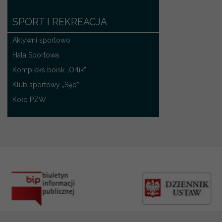
SPORT I REKREACJA
Aktywni sportowo
Hala Sportowa
Kompleks boisk „Orlik”
Klub sportowy „Sęp”
Koło PZW