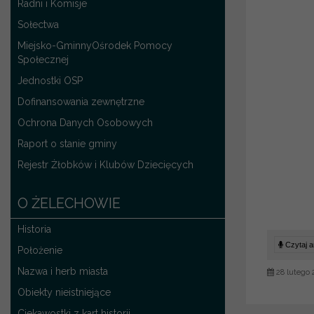
Radni i Komisje
Sołectwa
Miejsko-GminnyOśrodek Pomocy
Społecznej
Jednostki OSP
Dofinansowania zewnętrzne
Ochrona Danych Osobowych
Raport o stanie gminy
Rejestr Żłobków i Klubów Dziecięcych
O ŻELECHOWIE
Historia
Czytaj ar
Położenie
Nazwa i herb miasta
28 lutego 
Obiekty nieistniejące
Ciekawostki z kart historii