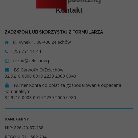
Kontakt
ZADZWOŃ LUB SKORZYSTAJ Z FORMULARZA
ul. Rynek 1, 08-430 Żelechów
(25) 754 11 44
urzad@zelechow.pl
BS Garwolin O/Żelechów
32 9210 0008 0019 2239 2000 0040
Numer Konta do opłat za gospodarowanie odpadami
komunalnymi:
34 9210 0008 0019 2239 2000 0780
DANE GMINY
NIP: 826-20-37-238
REGON: 711 582 204