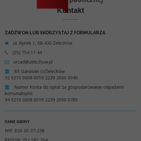
Kontakt
ZADZWOŃ LUB SKORZYSTAJ Z FORMULARZA
ul. Rynek 1, 08-430 Żelechów
(25) 754 11 44
urzad@zelechow.pl
BS Garwolin O/Żelechów
32 9210 0008 0019 2239 2000 0040
Numer Konta do opłat za gospodarowanie odpadami
komunalnymi:
34 9210 0008 0019 2239 2000 0780
DANE GMINY
NIP: 826-20-37-238
REGON: 711 582 204