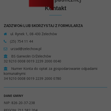
Kontakt
ZADZWOŃ LUB SKORZYSTAJ Z FORMULARZA
ul. Rynek 1, 08-430 Żelechów
(25) 754 11 44
urzad@zelechow.pl
BS Garwolin O/Żelechów
32 9210 0008 0019 2239 2000 0040
Numer Konta do opłat za gospodarowanie odpadami
komunalnymi:
34 9210 0008 0019 2239 2000 0780
DANE GMINY
NIP: 826-20-37-238
REGON: 711 582 204