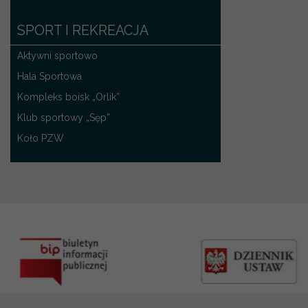
SPORT I REKREACJA
Aktywni sportowo
Hala Sportowa
Kompleks boisk „Orlik”
Klub sportowy „Sęp”
Koło PZW