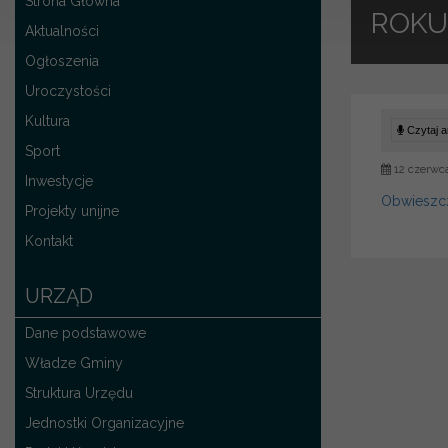
Strona Główna
ROKU
Aktualności
Ogłoszenia
Uroczystości
Kultura
Czytaj ar
Sport
12 czerwc
Inwestycje
Obwieszcz
Projekty unijne
Kontakt
URZĄD
Dane podstawowe
Władze Gminy
Struktura Urzędu
Jednostki Organizacyjne