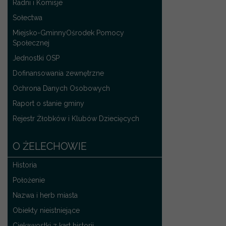
Radni i Komisje
Sołectwa
Miejsko-GminnyOśrodek Pomocy
Społecznej
Jednostki OSP
Dofinansowania zewnętrzne
Ochrona Danych Osobowych
Raport o stanie gminy
Rejestr Żłobków i Klubów Dziecięcych
O ŻELECHOWIE
Historia
Położenie
Nazwa i herb miasta
Obiekty nieistniejące
Ciekawostki z kart historii