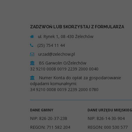
ZADZWOŃ LUB SKORZYSTAJ Z FORMULARZA
ul. Rynek 1, 08-430 Żelechów
(25) 754 11 44
urzad@zelechow.pl
BS Garwolin O/Żelechów
32 9210 0008 0019 2239 2000 0040
Numer Konta do opłat za gospodarowanie
odpadami komunalnymi:
34 9210 0008 0019 2239 2000 0780
DANE GMINY
DANE URZĘDU MIEJSKIE
NIP: 826-20-37-238
NIP: 826-14-30-904
REGON: 711 582 204
REGON: 000 530 577