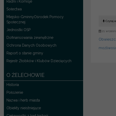
Radni i Komisje
Sołectwa
Miejsko-GminnyOśrodek Pomocy
Czytaj ar
Społecznej
Jednostki OSP
21 wrześni
Dofinansowania zewnętrzne
Obwieszc
Ochrona Danych Osobowych
możliwośc
Raport o stanie gminy
Rejestr Żłobków i Klubów Dziecięcych
O ŻELECHOWIE
Historia
Położenie
Nazwa i herb miasta
Obiekty nieistniejące
Ciekawostki z kart historii