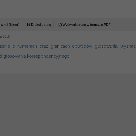
tykuł (lektor)
Drukuj stronę
Wyświetl stronę w formacie PDF
a 2018
zenie o numerach oraz granicach obwodów głosowania, wyznac
i głosowania korespondencyjnego