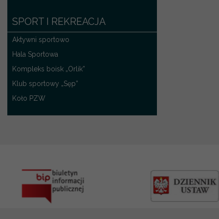
SPORT I REKREACJA
Aktywni sportowo
Hala Sportowa
Kompleks boisk „Orlik”
Klub sportowy „Sęp”
Koło PZW