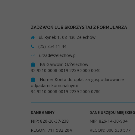
ZADZWOŃ LUB SKORZYSTAJ Z FORMULARZA
ul. Rynek 1, 08-430 Żelechów
(25) 754 11 44
urzad@zelechow.pl
BS Garwolin O/Żelechów
32 9210 0008 0019 2239 2000 0040
Numer Konta do opłat za gospodarowanie
odpadami komunalnymi:
34 9210 0008 0019 2239 2000 0780
DANE GMINY
DANE URZĘDU MIEJSKIE
NIP: 826-20-37-238
NIP: 826-14-30-904
REGON: 711 582 204
REGON: 000 530 577