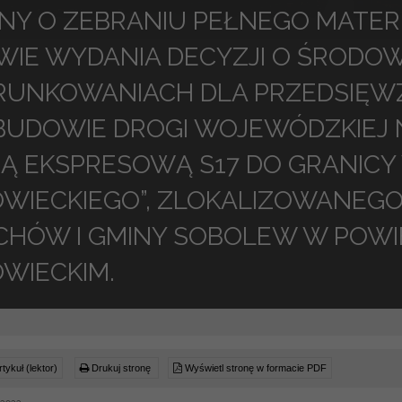
NY O ZEBRANIU PEŁNEGO MAT
WIE WYDANIA DECYZJI O ŚRODO
UNKOWANIACH DLA PRZEDSIĘWZ
BUDOWIE DROGI WOJEWÓDZKIEJ 
Ą EKSPRESOWĄ S17 DO GRANIC
WIECKIEGO”, ZLOKALIZOWANEGO
CHÓW I GMINY SOBOLEW W POWIE
WIECKIM.
tykuł (lektor)
Drukuj stronę
Wyświetl stronę w formacie PDF