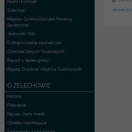
1 czerwca
Radni i Komisje
obwieszc
Sołectwa
Miejsko-GminnyOśrodek Pomocy
Społecznej
Jednostki OSP
Dofinansowania zewnętrzne
Ochrona Danych Osobowych
Raport o stanie gminy
Rejestr Żłobków i Klubów Dziecięcych
O ŻELECHOWIE
Historia
Położenie
Nazwa i herb miasta
Obiekty nieistniejące
Ciekawostki z kart historii