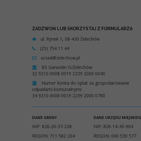
ZADZWOŃ LUB SKORZYSTAJ Z FORMULARZA
ul. Rynek 1, 08-430 Żelechów
(25) 754 11 44
urzad@zelechow.pl
BS Garwolin O/Żelechów
32 9210 0008 0019 2239 2000 0040
Numer Konta do opłat za gospodarowanie
odpadami komunalnymi:
34 9210 0008 0019 2239 2000 0780
DANE GMINY
DANE URZĘDU MIEJSKIE
NIP: 826-20-37-238
NIP: 826-14-30-904
REGON: 711 582 204
REGON: 000 530 577