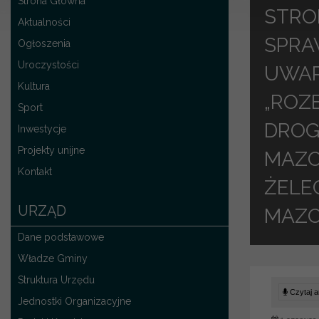
Strona Główna
STRO
Aktualności
SPRA
Ogłoszenia
Uroczystości
UWAR
Kultura
„ROZ
Sport
DROG
Inwestycje
Projekty unijne
MAZO
Kontakt
ŻELE
URZĄD
MAZO
Dane podstawowe
Władze Gminy
Struktura Urzędu
Czytaj ar
Jednostki Organizacyjne