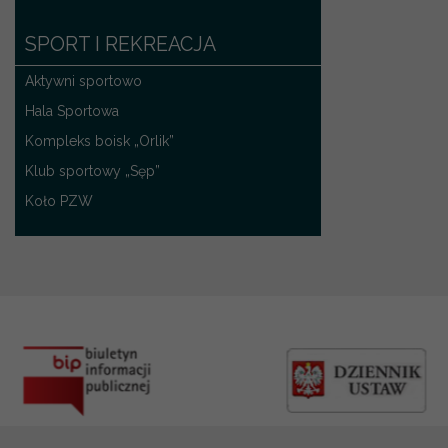
SPORT I REKREACJA
Aktywni sportowo
Hala Sportowa
Kompleks boisk „Orlik”
Klub sportowy „Sęp”
Koło PZW