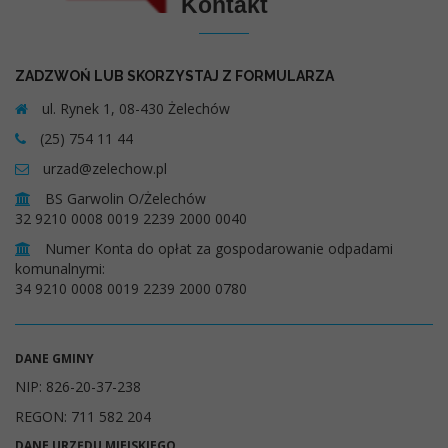
Kontakt
ZADZWOŃ LUB SKORZYSTAJ Z FORMULARZA
ul. Rynek 1, 08-430 Żelechów
(25) 754 11 44
urzad@zelechow.pl
BS Garwolin O/Żelechów
32 9210 0008 0019 2239 2000 0040
Numer Konta do opłat za gospodarowanie odpadami
komunalnymi:
34 9210 0008 0019 2239 2000 0780
DANE GMINY
NIP: 826-20-37-238
REGON: 711 582 204
DANE URZĘDU MIEJSKIEGO