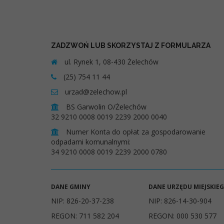
ZADZWOŃ LUB SKORZYSTAJ Z FORMULARZA
ul. Rynek 1, 08-430 Żelechów
(25) 754 11 44
urzad@zelechow.pl
BS Garwolin O/Żelechów
32 9210 0008 0019 2239 2000 0040
Numer Konta do opłat za gospodarowanie
odpadami komunalnymi:
34 9210 0008 0019 2239 2000 0780
DANE GMINY
DANE URZĘDU MIEJSKIE
NIP: 826-20-37-238
NIP: 826-14-30-904
REGON: 711 582 204
REGON: 000 530 577