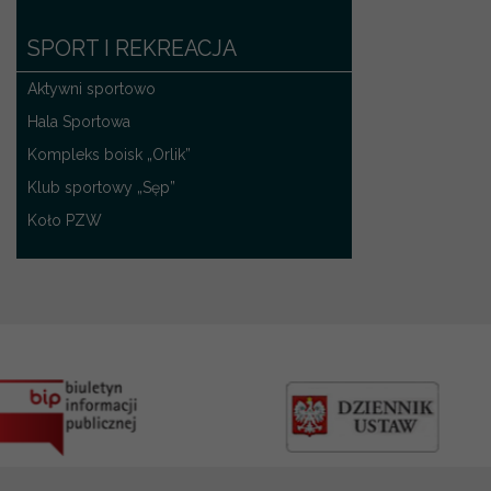
SPORT I REKREACJA
Aktywni sportowo
Hala Sportowa
Kompleks boisk „Orlik”
Klub sportowy „Sęp”
Koło PZW