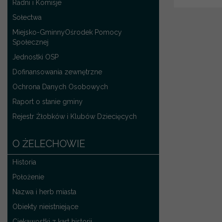
Radni i Komisje
Sołectwa
Miejsko-GminnyOśrodek Pomocy
Społecznej
Jednostki OSP
Dofinansowania zewnętrzne
Ochrona Danych Osobowych
Raport o stanie gminy
Rejestr Żłobków i Klubów Dziecięcych
O ŻELECHOWIE
Historia
Położenie
Nazwa i herb miasta
Obiekty nieistniejące
Ciekawostki z kart historii