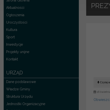
Strona Główna
PREZ
Aktualności
Ogłoszenia
Uroczystości
Kultura
Sport
Inwestycje
Projekty unijne
Kontakt
URZĄD
Dane podstawowe
Czytaj ar
Władze Gminy
16 kwietni
Struktura Urzędu
Obwieszcz
Jednostki Organizacyjne