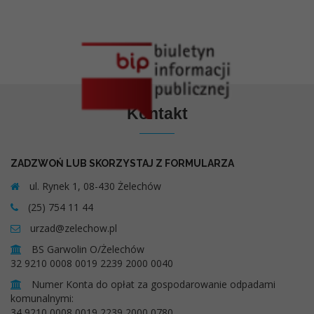
Kontakt
ZADZWOŃ LUB SKORZYSTAJ Z FORMULARZA
ul. Rynek 1, 08-430 Żelechów
(25) 754 11 44
urzad@zelechow.pl
BS Garwolin O/Żelechów
32 9210 0008 0019 2239 2000 0040
Numer Konta do opłat za gospodarowanie odpadami
komunalnymi:
34 9210 0008 0019 2239 2000 0780