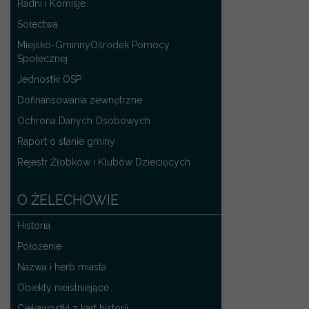
Radni i Komisje
Sołectwa
Miejsko-GminnyOśrodek Pomocy
Społecznej
Jednostki OSP
Dofinansowania zewnętrzne
Ochrona Danych Osobowych
Raport o stanie gminy
Rejestr Żłobków i Klubów Dziecięcych
O ŻELECHOWIE
Historia
Położenie
Nazwa i herb miasta
Obiekty nieistniejące
Ciekawostki z kart historii