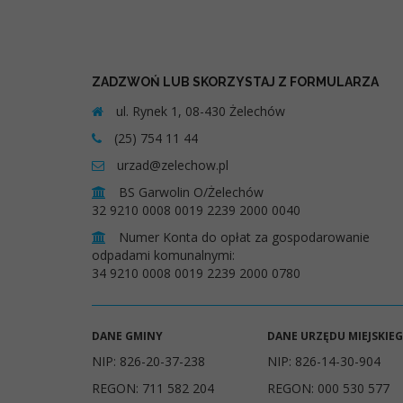
ZADZWOŃ LUB SKORZYSTAJ Z FORMULARZA
ul. Rynek 1, 08-430 Żelechów
(25) 754 11 44
urzad@zelechow.pl
BS Garwolin O/Żelechów
32 9210 0008 0019 2239 2000 0040
Numer Konta do opłat za gospodarowanie
odpadami komunalnymi:
34 9210 0008 0019 2239 2000 0780
DANE GMINY
DANE URZĘDU MIEJSKIE
NIP: 826-20-37-238
NIP: 826-14-30-904
REGON: 711 582 204
REGON: 000 530 577