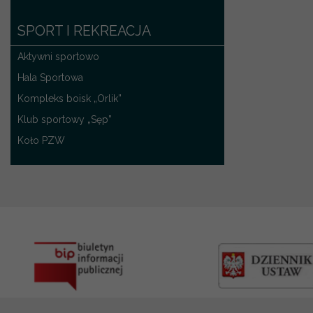
SPORT I REKREACJA
Aktywni sportowo
Hala Sportowa
Kompleks boisk „Orlik”
Klub sportowy „Sęp”
Koło PZW