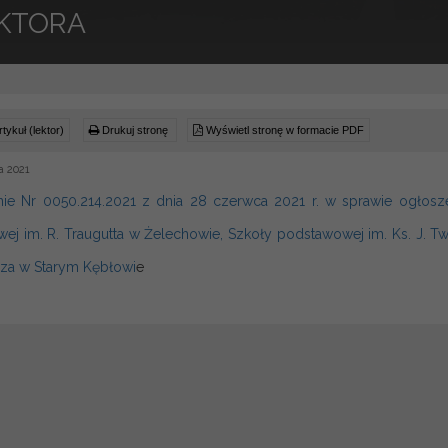
KTORA
tykuł (lektor)
Drukuj stronę
Wyświetl stronę w formacie PDF
a 2021
ie Nr 0050.214.2021 z dnia 28 czerwca 2021 r. w sprawie ogłosze
ej im. R. Traugutta w Żelechowie, Szkoły podstawowej im. Ks. J. T
cza w Starym Kębłowi
e