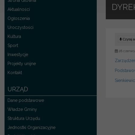
Strona Główna
DYRE
Aktualności
Ogłoszenia
Uroczystości
Kultura
Czytaj ar
Sport
28 czerwc
Inwestycje
Zarządzen
Projekty unijne
Podstawow
Kontakt
Sienkiewi
URZĄD
Dane podstawowe
Władze Gminy
Struktura Urzędu
Jednostki Organizacyjne