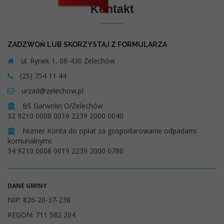
Kontakt
ZADZWOŃ LUB SKORZYSTAJ Z FORMULARZA
ul. Rynek 1, 08-430 Żelechów
(25) 754 11 44
urzad@zelechow.pl
BS Garwolin O/Żelechów
32 9210 0008 0019 2239 2000 0040
Numer Konta do opłat za gospodarowanie odpadami
komunalnymi:
34 9210 0008 0019 2239 2000 0780
DANE GMINY
NIP: 826-20-37-238
REGON: 711 582 204