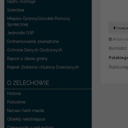
Radni i Komisje
Sołectwa
Miejsko-GminnyOśrodek Pomocy
Społecznej
Czytaj ar
Jednostki OSP
26 lipca 2
Dofinansowania zewnętrzne
Burmistrz
Ochrona Danych Osobowych
Polskieg
Raport o stanie gminy
Rejestr Żłobków i Klubów Dziecięcych
Publiczne
O ŻELECHOWIE
Historia
Położenie
Nazwa i herb miasta
Obiekty nieistniejące
Ciekawostki z kart historii