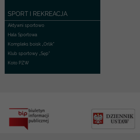
SPORT I REKREACJA
Aktywni sportowo
Hala Sportowa
Kompleks boisk „Orlik”
Klub sportowy „Sęp”
Koło PZW