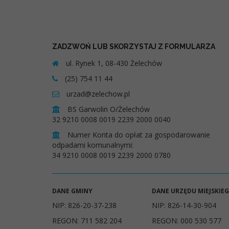
ZADZWOŃ LUB SKORZYSTAJ Z FORMULARZA
ul. Rynek 1, 08-430 Żelechów
(25) 754 11 44
urzad@zelechow.pl
BS Garwolin O/Żelechów
32 9210 0008 0019 2239 2000 0040
Numer Konta do opłat za gospodarowanie
odpadami komunalnymi:
34 9210 0008 0019 2239 2000 0780
DANE GMINY
DANE URZĘDU MIEJSKIE
NIP: 826-20-37-238
NIP: 826-14-30-904
REGON: 711 582 204
REGON: 000 530 577