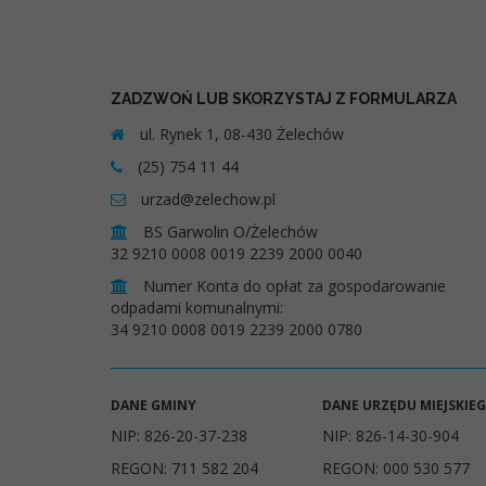
ZADZWOŃ LUB SKORZYSTAJ Z FORMULARZA
ul. Rynek 1, 08-430 Żelechów
(25) 754 11 44
urzad@zelechow.pl
BS Garwolin O/Żelechów
32 9210 0008 0019 2239 2000 0040
Numer Konta do opłat za gospodarowanie
odpadami komunalnymi:
34 9210 0008 0019 2239 2000 0780
DANE GMINY
DANE URZĘDU MIEJSKIE
NIP: 826-20-37-238
NIP: 826-14-30-904
REGON: 711 582 204
REGON: 000 530 577