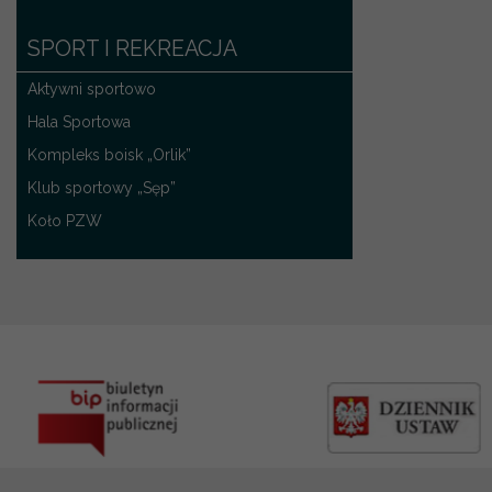
SPORT I REKREACJA
Aktywni sportowo
Hala Sportowa
Kompleks boisk „Orlik”
Klub sportowy „Sęp”
Koło PZW