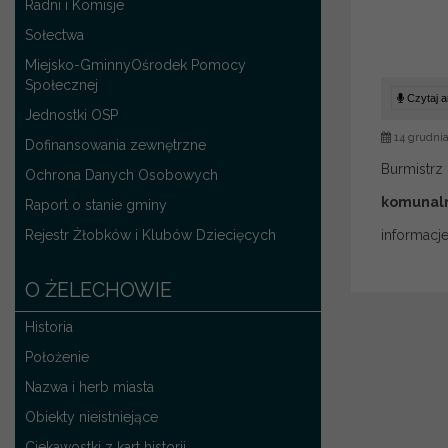
Radni i Komisje
Sołectwa
Miejsko-GminnyOśrodek Pomocy
Społecznej
Czytaj ar
Jednostki OSP
14 grudnia
Dofinansowania zewnętrzne
Burmistrz
Ochrona Danych Osobowych
komunal
Raport o stanie gminy
Rejestr Żłobków i Klubów Dziecięcych
informacj
O ŻELECHOWIE
Historia
Położenie
Nazwa i herb miasta
Obiekty nieistniejące
Ciekawostki z kart historii