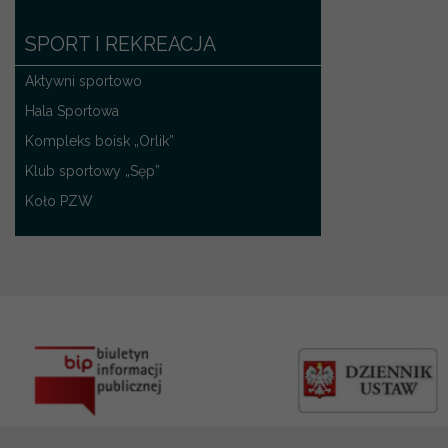
SPORT I REKREACJA
Aktywni sportowo
Hala Sportowa
Kompleks boisk „Orlik”
Klub sportowy „Sęp”
Koło PZW