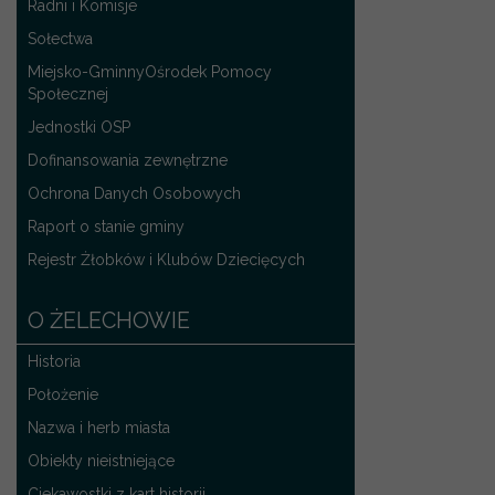
Radni i Komisje
Sołectwa
Miejsko-GminnyOśrodek Pomocy
Społecznej
Jednostki OSP
Dofinansowania zewnętrzne
Ochrona Danych Osobowych
Raport o stanie gminy
Rejestr Żłobków i Klubów Dziecięcych
O ŻELECHOWIE
Historia
Położenie
Nazwa i herb miasta
Obiekty nieistniejące
Ciekawostki z kart historii