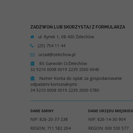
ZADZWOŃ LUB SKORZYSTAJ Z FORMULARZA
ul. Rynek 1, 08-430 Żelechów
(25) 754 11 44
urzad@zelechow.pl
BS Garwolin O/Żelechów
32 9210 0008 0019 2239 2000 0040
Numer Konta do opłat za gospodarowanie
odpadami komunalnymi:
34 9210 0008 0019 2239 2000 0780
DANE GMINY
DANE URZĘDU MIEJSKIE
NIP: 826-20-37-238
NIP: 826-14-30-904
REGON: 711 582 204
REGON: 000 530 577