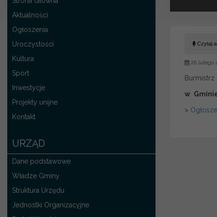
Strona Główna
Aktualności
Ogłoszenia
Uroczystości
Czytaj ar
Kultura
28 lutego 
Sport
Burmistrz
Inwestycje
w Gmini
Projekty unijne
>
Ogłosze
Kontakt
URZĄD
Dane podstawowe
Władze Gminy
Struktura Urzędu
Jednostki Organizacyjne